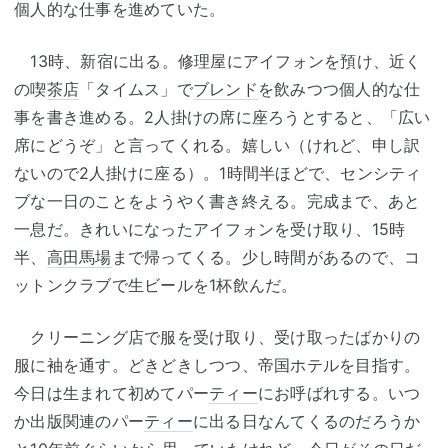
個人的な仕事を進めていた。
13時、新宿に出る。修理屋にアイフォンを預け、近く
の喫
茶店
「タイムス」で
ブレンド
を飲みつつ個人的な仕
事を書き進める。2人掛けの席に座ろうとすると、「広い
席にどうぞ」と言ってくれる。嬉しい（けれど、申し訳
ないので2人掛けに座る）。1時間半ほどで、センシティ
ブな一日のことをようやく書き終える。完成まで、あと
一息だ。きれいになったアイフォンを受け取り、15時
半、
高田馬場
まで帰ってくる。少し時間があるので、コ
ットンクラブで生ビールを1杯飲んだ。
クリーニング店で服を受け取り、受け取ったばかりの
服に袖を通す。どきどきしつつ、帝国ホテルを目指す。
今日は生まれて初めてパー
ティー
にお呼ばれする。いつ
か出版関連のパー
ティー
に出る日なんてくるのだろうか